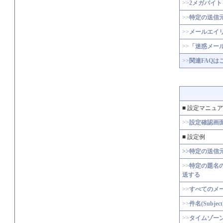
>>
2メガバイ
>>
特定の送信
>>
メールエイ
>>
「迷惑メー
>>
関連FAQは
■ 設定マニュ
>>
設定確認画
■ 設定例
>>特定の送信
>>
特定の題名の
送する
>>
すべてのメ
>>
件名(Subj
>>
タイムゾーン