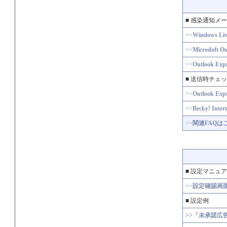
■ 感染通知メ
>>
Windows L
>>
Microdoft Ou
>>
Outlook Expr
■ 送信時チェ
>>
Outlook Exp
>>
Becky! Inter
>>
関連FAQは
■ 設定マニュ
>>
設定確認画
■ 設定例
>>「未承諾広