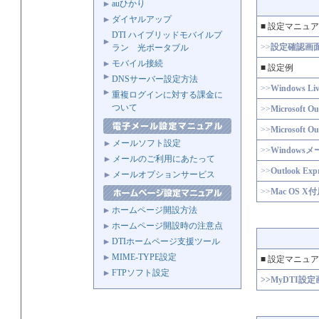
auひかり
ダイヤルアップ
■ 設定マニュ
DTI ハイブリッドモバイルプ
>>
設定確認画
ラン 光ポータブル
モバイル接続
■ 設定例
DNSサーバー設定方法
>>
Windows
重複ログインに対する課金に
ついて
>>
Microsof
>>
Microsof
メールソフト設定
>>
Window
メールのご利用にあたって
>>
Outlook 
メールオプションサービス
>>
Mac OS
ホームページ開設方法
ホームページ開設時の注意点
DTIホームページ支援ツール
MIME-TYPE設定
■ 設定マニュ
FTPソフト設定
>>MyDTI設