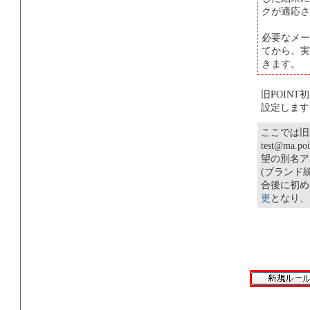
クが適応さ
必要なメー
てから、実
きます。
旧POIN
設定します
ここでは旧P
test@m
望の別名ア
(ブランド
合後に初め
更
となり、