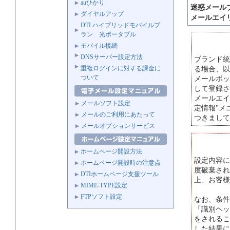
auひかり
迷惑メール
ダイヤルアップ
メールエイ
DTI ハイブリッドモバイルプ
ラン 光ポータブル
モバイル接続
DNSサーバー設定方法
ブランド統
重複ログインに対する課金に
る場合、以
ついて
メールボッ
して登録さ
メールエイ
メールソフト設定
定情報"メ
メールのご利用にあたって
つきまして
メールオプションサービス
ホームページ開設方法
設定内容に
ホームページ開設時の注意点
度破棄され
DTIホームページ支援ツール
上、お客様
MIME-TYPE設定
FTPソフト設定
なお、条件
「識別ヘッ
をされるこ
した結果に