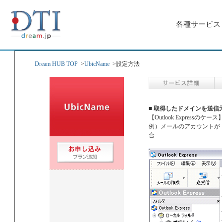
各種サービス
Dream HUB TOP
>
UbicName
>
設定方法
■ 取得したドメインを送
【Outlook Expressのケース
例）メールのアカウントが「●●
合