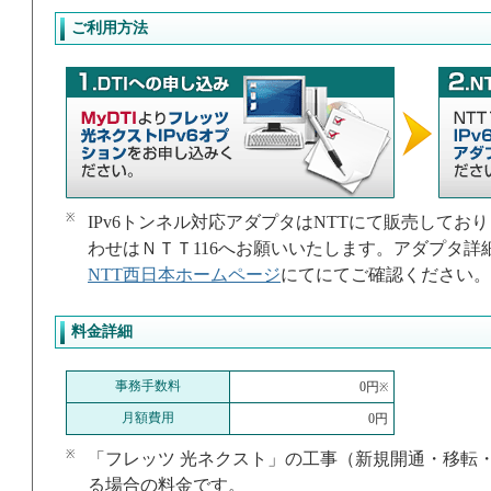
ご利用方法
※
IPv6トンネル対応アダプタはNTTにて販売して
わせはＮＴＴ116へお願いいたします。アダプタ詳
NTT西日本ホームページ
にてにてご確認ください。
料金詳細
事務手数料
0円
※
月額費用
0円
※
「フレッツ 光ネクスト」の工事（新規開通・移転
る場合の料金です。