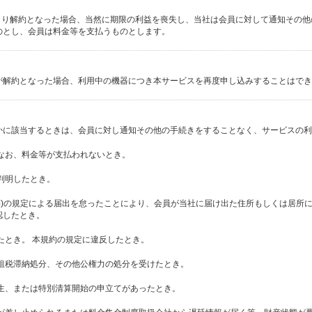
により解約となった場合、当然に期限の利益を喪失し、当社は会員に対して通知その
のとし、会員は料金等を支払うものとします。
が解約となった場合、利用中の機器につき本サービスを再度申し込みすることはでき
かに該当するときは、会員に対し通知その他の手続きをすることなく、サービスの利
もなお、料金等が支払われないとき。
が判明したとき。
変更等)の規定による届出を怠ったことにより、会員が当社に届け出た住所もしくは居所
認したとき。
したとき。 本規約の規定に違反したとき。
、租税滞納処分、その他公権力の処分を受けたとき。
更生、または特別清算開始の申立てがあったとき。