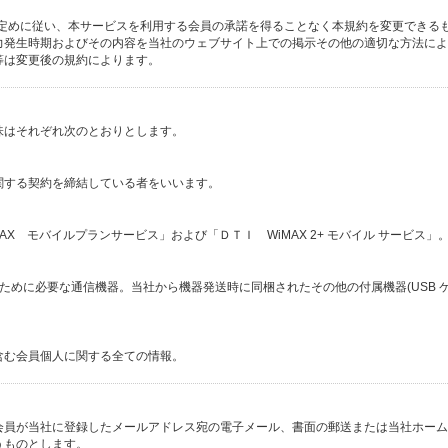
第の定めに従い、本サービスを利用する会員の承諾を得ることなく本規約を変更できる
力発生時期およびその内容を当社のウェブサイト上での掲示その他の適切な方法によ
等は変更後の規約によります。
味はそれぞれ次のとおりとします。
関する契約を締結している者をいいます。
MAX モバイルプランサービス」および「ＤＴＩ WiMAX 2+ モバイル サービス」
するために必要な通信機器。当社から機器発送時に同梱されたその他の付属機器(USB 
。
含む会員個人に関する全ての情報。
会員が当社に登録したメールアドレス宛の電子メール、書面の郵送または当社ホーム
うものとします。