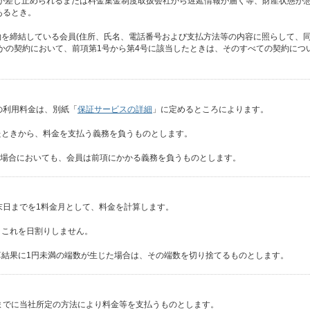
用が差し止められるまたは料金集金制度取扱会社から遅延情報が届く等、財産状態が
あるとき。
約を締結している会員(住所、氏名、電話番号および支払方法等の内容に照らして、
れかの契約において、前項第1号から第4号に該当したときは、そのすべての契約につ
の利用料金は、別紙「
保証サービスの詳細
」に定めるところによります。
たときから、料金を支払う義務を負うものとします。
あった場合においても、会員は前項にかかる義務を負うものとします。
末日までを1料金月として、料金を計算します。
、これを日割りしません。
算結果に1円未満の端数が生じた場合は、その端数を切り捨てるものとします。
までに当社所定の方法により料金等を支払うものとします。