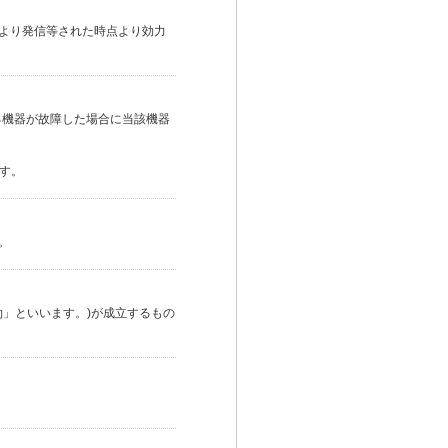
社より発信等された時点より効力
する機器が故障した場合に当該機器
ます。
。
契約」といいます。)が成立するもの