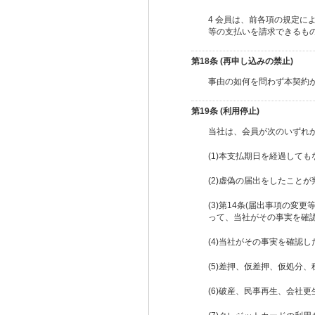
4 会員は、前各項の規定
等の支払いを請求できるも
第18条 (再申し込みの禁止)
事由の如何を問わず本契約
第19条 (利用停止)
当社は、会員が次のいずれ
(1)本支払期日を経過して
(2)虚偽の届出をしたこと
(3)第14条(届出事項の
って、当社がその事実を確
(4)当社がその事実を確認
(5)差押、仮差押、仮処分
(6)破産、民事再生、会社