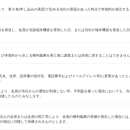
て、第 9 条(申し込みの承諾)で定める当社の承諾があった時点で本契約が成立す
器を発送し、会員が当該端末機器を受領した日、または当社が端末機器を発送した日
よび本契約から生じる権利義務を第三者に譲渡または担保に供することはできません
(氏名、住所、請求書の送付先、電話番号およびメールアドレス等)に変更があったと
す。
とにより、会員が当社からの通知が到達しない等、不利益を被った場合においても、
到達したものとみなします。
て、法人の合併または会員の死亡等により、会員の権利義務の承継が発生した場合に
約上の地位に付随して承継されるものとします。