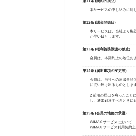
第11条 (契約の成立)
本サービスの申し込みに対し
第12条 (課金開始日)
本サービスは、当社より機
か早い日とします。
第13条 (権利義務譲渡の禁止)
会員は、本契約上の地位お
第14条 (届出事項の変更等)
会員は、当社への届出事項
に従い届け出るものとしま
2 前項の届出を怠ったこ
し、通常到達すべきときに
第15条 (会員の地位の承継)
WiMAX サービスにおい
WiMAX サービス利用契