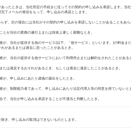
があったときは、当社所定の手続きに従ってその契約の申し込みを承諾します。当社
付完了メールの発信をもって、申し込みの承諾とします。
関わらず、次の場合には当社がその契約の申し込みを承諾しないことがあることをあ
することが当社の業務の遂行上または技術上著しく困難なとき。
した者が、当社が提供する他のサービス(以下、「他サービス」といいます。)の料金
それがあるまたは過去に怠ったことがあるとき。
した者が、当社の提供する他サービスにおいて利用停止または解約をされたことがある
る、または違反するおそれがあるとき、もしくは過去に違反したことがあるとき。
した者が、申し込みにあたり虚偽の届出をしたとき。
した者が、制限能力者であって、申し込みにあたり法定代理人等の同意を得ていないと
る場合で、当社が申し込みを承諾することが不適当と判断したとき。
を除き、申し込みの取消はできないものとします。