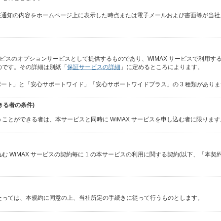
当該通知の内容をホームページ上に表示した時点または電子メールおよび書面等が当
サービスのオプションサービスとして提供するものであり、WiMAX サービスで利用
のです。その詳細は別紙「
保証サービスの詳細
」に定めるところによります。
ポート」と「安心サポートワイド」「安心サポートワイドプラス」の 3 種類があり
きる者の条件)
ことができる者は、本サービスと同時に WiMAX サービスを申し込む者に限ります
む WiMAX サービスの契約毎に 1 の本サービスの利用に関する契約(以下、「本
たっては、本規約に同意の上、当社所定の手続きに従って行うものとします。