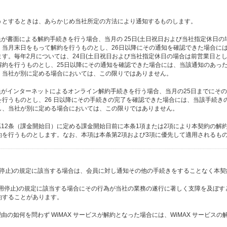
うとするときは、あらかじめ当社所定の方法により通知するものします。
員が書面による解約手続きを行う場合、当月の 25日(土日祝日および当社指定休日の
、当月末日をもって解約を行うものとし、26日以降にその通知を確認できた場合に
す。毎年2月については、24日(土日祝日および当社指定休日の場合は前営業日とし
解約を行うものとし、25日以降にその通知を確認できた場合には、当該通知のあっ
、当社が別に定める場合においては、この限りではありません。
員がインターネットによるオンライン解約手続きを行う場合、当月の25日までにそ
を行うものとし、26 日以降にその手続きの完了を確認できた場合には、当該手続き
し、当社が別に定める場合においては、この限りではありません。
第12条（課金開始日）に定める課金開始日前に本条1項または2項により本契約の解
約を行うものとします。なお、本項は本条第2項および3項に優先して適用されるも
用停止)の規定に該当する場合は、会員に対し通知その他の手続きをすることなく本
(利用停止)の規定に該当する場合にその行為が当社の業務の遂行に著しく支障を及ぼ
約することがあります。
理由の如何を問わず WiMAX サービスが解約となった場合には、WiMAX サービス