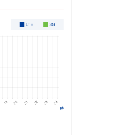
LTE
3G