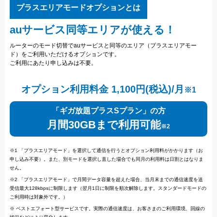
プラスエリアモードオプションとは
auサービス同等エリアが使える！
ルーターのモード切替でauサービスと同等のエリア（プラスエリアモー
ド）をご利用いただけるオプションです。
ご利用にあたり申し込みは不要。
オプション利用料金 1,100円(税込)/月
※1
「ギガ放題プラスSプラン」の方
月間30GBまで利用可能
※2
※1 「プラスエリアモード」を選択して通信を行うとオプション利用料がかかります（お
申し込み不要）。また、別モードを選択し直した場合でも同月の利用料は日割とはなりま
せん。
※2 「プラスエリアモード」で月間データ容量を超えた場合、当月末までの通信速度を送
受信最大128kbpsに制限します（翌月1日に制限を順次解除します。スタンダードモードの
ご利用時は対象外です。）
※ ベストエフォート型サービスです。実際の通信速度は、お客さまのご利用環境、回線の