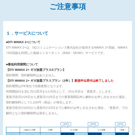
ご注意事項
１．サービスについて
■DTI WiMAX 2+について
DTI WiMAX 2+は、UQコミュニケーションズ株式会社が提供するWiMAX 2+回線、WiMAX
+5G回線を利用した無線インターネット（BWA・MVNO）サービスです。
■最低利用期間について
【DTI WiMAX 2+ ギガ放題プラスSプラン】
契約期間、契約解除料はありません。
【DTI WiMAX 2+ ギガ放題プラスプラン（2年）】
新規申込受付は終了しました
契約期間は2年単位で自動更新となります。
利用開始日を含む月の翌月を1カ月目として、25カ月目を「更新月」とします。
更新月前月の26日から更新月の25日までの更新期間以外に解約のお申し出をされた場合、
契約解除料として1,100円（税込）が発生します。
更新月前月の26日から更新月の25日までに解約のお申し出をされた場合、「更新月」での
解約となり契約解除料は発生しません。