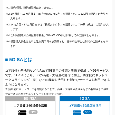
※1 契約期間、契約解除料はありません。
※2 1カ月目～13カ月目までは「WiMAX +5G割」が適用され、1,320円（税込）の割引が
入ります。
※3 14カ月目～37カ月目までは「長期おトク割」が適用され、770円（税込）の割引が入
ります。
※4 ご利用開始月の月額基本料金、WiMAX +5G割は日割りでのご請求となります。
※4 機器購入代金はお申し込み完了日を決済日とし、基本料金等とは別でのご請求となり
ます。
■ 5G SAとは
コア設備や基地局なども含めて5G専用の技術と設備で構成した5Gサービス
です。5G SAにより、5Gの高速・大容量の通信に加え、将来的にネットワ
ークスライシング（※）などの機能を活用した新たなサービスを利用できる
ようになります。
※ 論理的にネットワークを分割することで、高速・大容量や低遅延などのお客さまの用途
やニーズにあわせたネットワークを提供する技術。