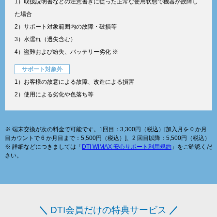
1）取扱説明書などの注意書きに従った正常な使用状態で機器が故障し
た場合
2）サポート対象範囲内の故障・破損等
3）水濡れ（過失含む）
4）盗難および紛失、バッテリー劣化 ※
サポート対象外
1）お客様の故意による故障、改造による損害
2）使用による劣化や色落ち等
※ 端末交換が次の料金で可能です。1回目：3,300円（税込）[加入月を 0 か月
目カウントで 6 か月目まで：5,500円（税込）]、2 回目以降：5,500円（税込）
※ 詳細などにつきましては「
DTI WiMAX 安心サポート利用規約
」をご確認くだ
さい。
＼
DTI会員だけの特典サービス
／