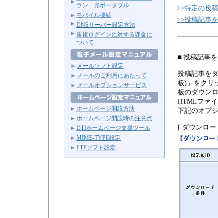
ラン 光ポータブル
>>特定の投
モバイル接続
>>投稿記事
DNSサーバー設定方法
重複ログインに対する課金に
ついて
■ 投稿記事
メールソフト設定
投稿記事をダ
メールのご利用にあたって
板)」をクリ
メールオプションサービス
板のダウンロ
HTMLファ
ホームページ開設方法
下記のオプ
ホームページ開設時の注意点
[ ダウンロード
DTIホームページ支援ツール
MIME-TYPE設定
FTPソフト設定