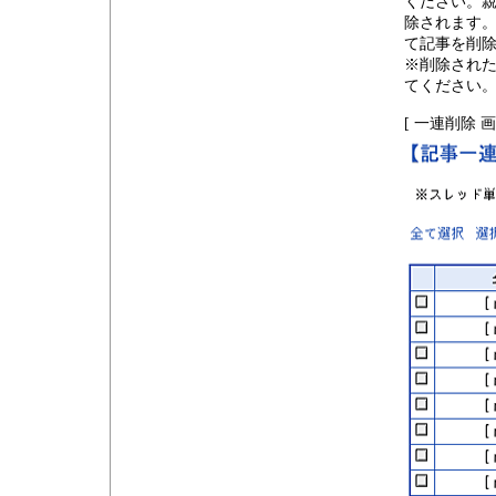
ください。
除されます。
て記事を削
※削除され
てください
[ 一連削除 画