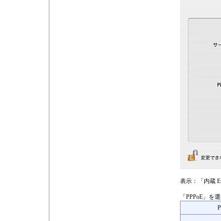
表示：「内蔵 Eth
「PPPoE」を