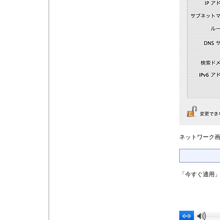
ネットワーク画
「今すぐ適用