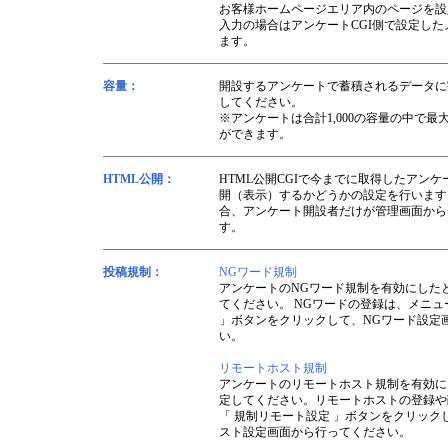
お客様ホームページエリア内のページを設
入力の場合はアンケートCGI側で設定し
ます。
容量：
開設するアンケートで蓄積されるデータに
してください。
※アンケートは合計1,000の容量の中で最
ができます。
HTML公開：
HTML公開CGIで今までに取得したアン
開（表示）するかどうかの設定を行います
合、アンケート開設者だけが管理画面から
す。
投稿規制：
NGワード規制
アンケートのNGワード規制を有効にした
てください。 NGワードの登録は、メニュ
」ボタンをクリックして、NGワード設定
い。
リモートホスト規制
アンケートのリモートホスト規制を有効に
定してください。リモートホストの登録や
「 規制リモート設定 」ボタンをクリック
スト設定画面から行ってください。