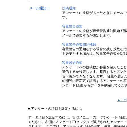
メール通知：
投稿通知
アンケートに投稿があったときにメールで
す。
容量警告通知
アンケートの投稿が容量警告通知開始 残
メールで通知するか設定します。
容量警告通知開始残数
容量警告の通知をする場合の残り残数を指
を必要とする場合は、容量警告通知をON
容量超過通知
アンケートへの投稿数が容量を超えたこと
送信するか設定します。超過するとアンケ
信・編ができなくなります。 容量を越えた
の開設内容変更で該当するアンケートの容量
ンロード]画面からデータを削除してくだ
▲こ
■ アンケートの項目を設定するには
データ項目を設定するには、管理メニューの「 アンケート項目設
ください。右側にアンケートIDセレクタで選択されたアンケー
されます。 ここでは、アンケートの項目の追加、編集、削除を