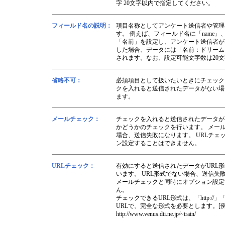
字 20文字以内で指定してください。
フィールド名の説明：
項目名称としてアンケート送信者や管理
す。 例えば、フィールド名に「name
「名前」を設定し、アンケート送信者が
した場合、データには「名前：ドリーム
されます。なお、設定可能文字数は20
省略不可：
必須項目として扱いたいときにチェック
クを入れると送信されたデータがない場
ます。
メールチェック：
チェックを入れると送信されたデータが
かどうかのチェックを行います。 メー
場合、送信失敗になります。 URLチェ
ン設定することはできません。
URLチェック：
有効にすると送信されたデータがURL
います。 URL形式でない場合、送信失
メールチェックと同時にオプション設定
ん。
チェックできるURL形式は、「http://」「h
URLで、完全な形式を必要とします。[例
http://www.venus.dti.ne.jp/~train/