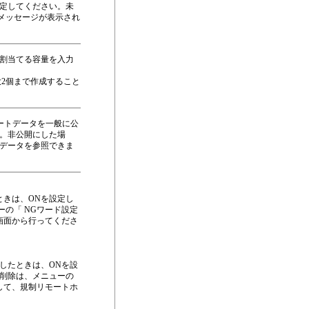
定してください。未
たメッセージが表示され
割当てる容量を入力
大2個まで作成すること
ケートデータを一般に公
。非公開にした場
データを参照できま
ときは、ONを設定し
ーの「 NGワード設定
画面から行ってくださ
したときは、ONを設
削除は、メニューの
して、規制リモートホ