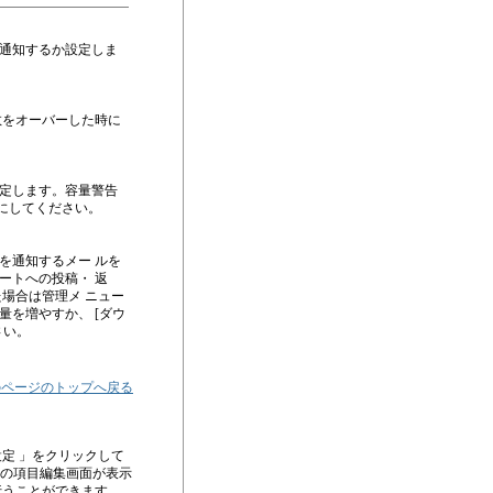
通知するか設定しま
数をオーバーした時に
定します。容量警告
 にしてください。
を通知するメー ルを
ートへの投稿・ 返
場合は管理メ ニュー
を増やすか、 [ダウ
さい。
のページのトップへ戻る
定 」をクリックして
トの項目編集画面が表示
行うことができます。