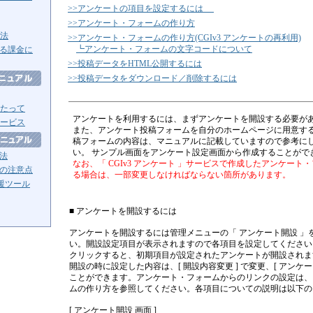
>>アンケートの項目を設定するには
>>アンケート・フォームの作り方
方法
>>アンケート・フォームの作り方(CGIv3 アンケートの再利用)
┗アンケート・フォームの文字コードについて
る課金に
>>投稿データをHTML公開するには
>>投稿データをダウンロード／削除するには
たって
アンケートを利用するには、まずアンケートを開設する必要が
ービス
また、アンケート投稿フォームを自分のホームページに用意する
稿フォームの内容は、マニュアルに記載していますので参考に
い。 サンプル画面をアンケート設定画面から作成することがで
法
なお、「 CGIv3 アンケート 」サービスで作成したアンケート
の注意点
る場合は、一部変更しなければならない箇所があります。
援ツール
■ アンケートを開設するには
アンケートを開設するには管理メニューの「 アンケート開設 」
い。開設設定項目が表示されますので各項目を設定してください
クリックすると、初期項目が設定されたアンケートが開設されま
開設の時に設定した内容は、[ 開設内容変更 ] で変更、[ アンケー
ことができます。アンケート・フォームからのリンクの設定は、
ムの作り方を参照してください。各項目についての説明は以下の
[ アンケート開設 画面 ]