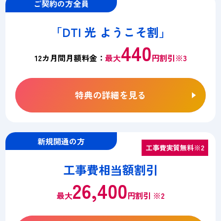
ご契約の方全員
「DTI 光 ようこそ割」
440
12カ月間月額料金：
最大
円割引※3
特典の詳細を見る
新規開通の方
工事費実質無料※2
工事費相当額割引
26,400
最大
円割引 ※2