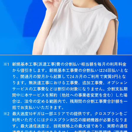
新規基本工事(派遣工事)費の分割払い相当額を毎月の利用料金
から値引きします。新規基本工事費の分割払いは24回払いとな
り、開通月の翌月から起算して24カ月のご利用で実質0円とな
ります。無派遣工事における工事費、追加工事費、オプション
サービスの工事費などは割引の対象になりません。分割支払期
間中に本サービスを解約（他社への事業者変更を含む）した場
合は、法令の定める範囲内で、残期間の分割工事費合計額を一
括でお支払いいただきます。
最大速度10ギガは一部エリアでの提供です。クロスプランをご
利用いただくにはクロスプラン対応の接続機器が必要となりま
す。最大通信速度は、技術規格上の最大値であり、実際の通信
速度を示すものではありません。お客様のご利用環境（端末機