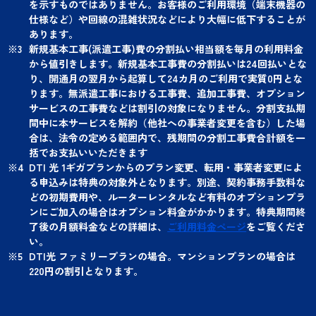
を示すものではありません。お客様のご利用環境（端末機器の
仕様など）や回線の混雑状況などにより大幅に低下することが
あります。
新規基本工事(派遣工事)費の分割払い相当額を毎月の利用料金
から値引きします。新規基本工事費の分割払いは24回払いとな
り、開通月の翌月から起算して24カ月のご利用で実質0円とな
ります。無派遣工事における工事費、追加工事費、オプション
サービスの工事費などは割引の対象になりません。分割支払期
間中に本サービスを解約（他社への事業者変更を含む）した場
合は、法令の定める範囲内で、残期間の分割工事費合計額を一
括でお支払いいただきます
DTI 光 1ギガプランからのプラン変更、転用・事業者変更によ
る申込みは特典の対象外となります。別途、契約事務手数料な
どの初期費用や、ルーターレンタルなど有料のオプションプラ
ンにご加入の場合はオプション料金がかかります。特典期間終
了後の月額料金などの詳細は、
ご利用料金ページ
をご覧くださ
い。
DTI光 ファミリープランの場合。マンションプランの場合は
220円の割引となります。