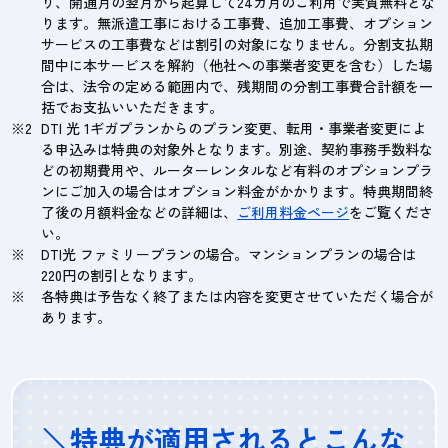
り、開通月の翌月から起算して24カ月のご利用で実質無料とな
ります。無派遣工事における工事費、追加工事費、オプション
サービスの工事費などは割引の対象になりません。分割支払期
間中に本サービスを解約（他社への事業者変更を含む）した場
合は、法令の定める範囲内で、残期間の分割工事費合計額を一
括でお支払いいただきます。
DTI 光 1ギガプランからのプラン変更、転用・事業者変更によ
る申込みは特典の対象外となります。別途、契約事務手数料な
どの初期費用や、ルーターレンタルなど有料のオプションプラ
ンにご加入の場合はオプション料金がかかります。特典期間終
了後の月額料金などの詳細は、
ご利用料金ページ
をご覧くださ
い。
DTI光 ファミリープランの場合。マンションプランの場合は
220円の割引となります。
各特典は予告なく終了または内容を変更させていただく場合が
あります。
＼特典が適用されるとこんな