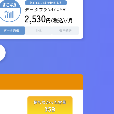
毎日1.4GBまで使える！
データプラン
[すごギガ]
2,530
円(税込)/月
データ通信
SMS
音声通話