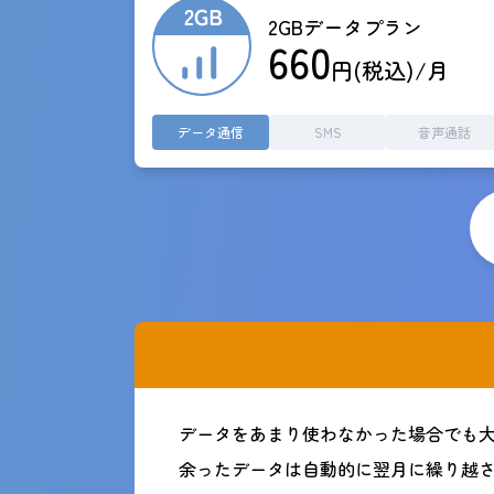
2GBデータプラン
660
円(税込)/月
データ通信
SMS
音声通話
データをあまり使わなかった場合でも
余ったデータは自動的に翌月に繰り越