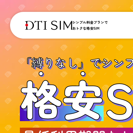
シンプル料金プランで
おトクな格安SIM
「縛りなし」で
シン
S
格
安