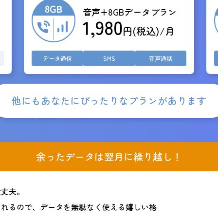
音声+8GBデータプラン
1,980
円(税込)/月
データ通信
SMS
音声通話
他にもあなたにぴったりなプランがあります
余ったデータは翌月に繰り越し！
大丈夫。
されるので、データを無駄なく使える嬉しい格