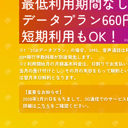
最低利用期間な
データプラン660
短期利用もOK！
※
※1「2GBデータプラン」の場合。SMS、音声通話
SIM発行手数料等が別途発生します。
※2 利用開始月の月額基本料金は、日割りでお支払い
当月の受け付けとし、その月の末日をもって解約とい
は翌月末日解約となります。
【重要なお知らせ】
2026年3月31日をもちまして、3G通信でのサー
詳細は
こちら
をご確認ください。