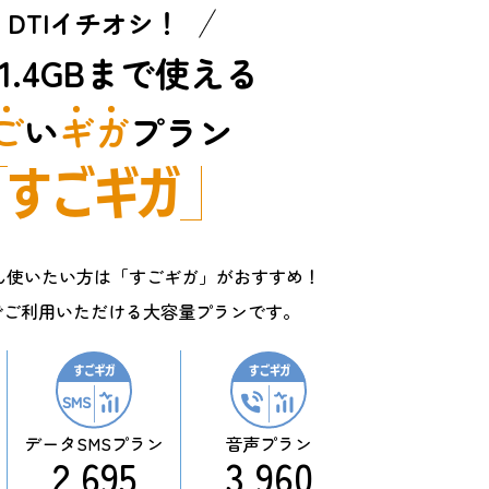
DTIイチオシ！
1.4GBまで使える
ご
い
ギ
ガ
プラン
すごギガ
ん使いたい方は「すごギガ」がおすすめ！
までご利用いただける大容量プランです。
データ
SMSプラン
音声
プラン
2,695
3,960