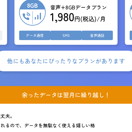
音声+8GBデータプラン
1,980
円(税込)/月
データ通信
SMS
音声通話
他にもあなたにぴったりなプランがあります
余ったデータは翌月に繰り越し！
大丈夫。
されるので、データを無駄なく使える嬉しい格