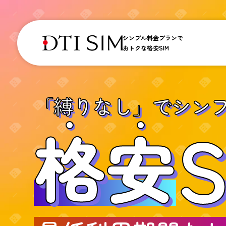
シンプル料金プランで
おトクな格安SIM
「縛りなし」で
シン
S
格
安