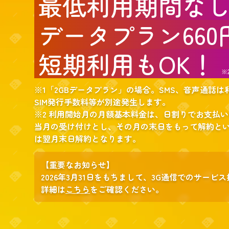
最低利用期間な
データプラン660
短期利用もOK！
※
※1「2GBデータプラン」の場合。SMS、音声通話
SIM発行手数料等が別途発生します。
※2 利用開始月の月額基本料金は、日割りでお支払い
当月の受け付けとし、その月の末日をもって解約とい
は翌月末日解約となります。
【重要なお知らせ】
2026年3月31日をもちまして、3G通信でのサー
詳細は
こちら
をご確認ください。