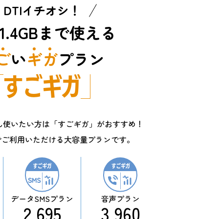
DTIイチオシ！
1.4GBまで使える
ご
い
ギ
ガ
プラン
すごギガ
ん使いたい方は「すごギガ」がおすすめ！
までご利用いただける大容量プランです。
データ
SMSプラン
音声
プラン
2,695
3,960