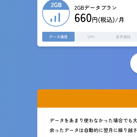
2GBデータプラン
660
円(税込)/月
データ通信
SMS
音声通話
データをあまり使わなかった場合でも
余ったデータは自動的に翌月に繰り越