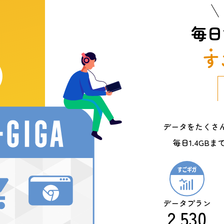
毎日
す
データをたくさ
毎日1.4GB
データ
プラン
2,530