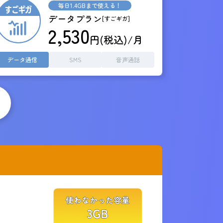
毎日1.4GBまで使える！
データプラン
[すごギガ]
2,530
円(税込)/月
データ通信
SMS
音声通話